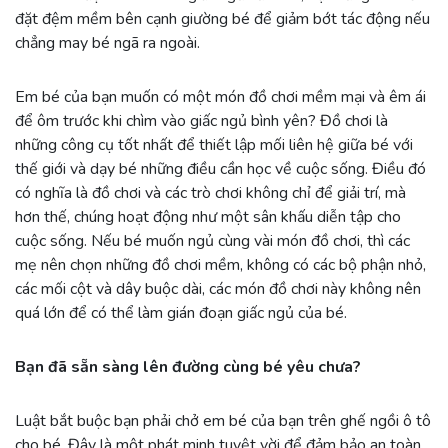
đặt đệm mềm bên cạnh giường bé để giảm bớt tác động nếu
chẳng may bé ngã ra ngoài.
Em bé của bạn muốn có một món đồ chơi mềm mại và êm ái
để ôm trước khi chìm vào giấc ngủ bình yên? Đồ chơi là
những công cụ tốt nhất để thiết lập mối liên hệ giữa bé với
thế giới và dạy bé những điều cần học về cuộc sống. Điều đó
có nghĩa là đồ chơi và các trò chơi không chỉ để giải trí, mà
hơn thế, chúng hoạt động như một sân khấu diễn tập cho
cuộc sống. Nếu bé muốn ngủ cùng vài món đồ chơi, thì các
mẹ nên chọn những đồ chơi mềm, không có các bộ phận nhỏ,
các mối cột và dây buộc dài, các món đồ chơi này không nên
quá lớn để có thể làm gián đoạn giấc ngủ của bé.
Bạn đã sẵn sàng lên đường cùng bé yêu chưa?
Luật bắt buộc bạn phải chở em bé của bạn trên ghế ngồi ô tô
cho bé. Đây là một phát minh tuyệt vời để đảm bảo an toàn