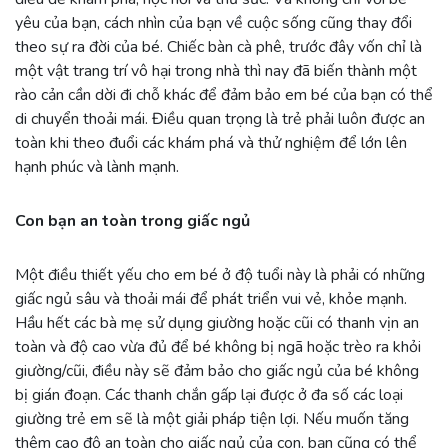
yêu của bạn, cách nhìn của bạn về cuộc sống cũng thay đổi
theo sự ra đời của bé. Chiếc bàn cà phê, trước đây vốn chỉ là
một vật trang trí vô hại trong nhà thì nay đã biến thành một
rào cản cần dời đi chỗ khác để đảm bảo em bé của bạn có thể
di chuyển thoải mái. Điều quan trọng là trẻ phải luôn được an
toàn khi theo đuổi các khám phá và thử nghiệm để lớn lên
hạnh phúc và lành mạnh.
Con bạn an toàn trong giấc ngủ
Một điều thiết yếu cho em bé ở độ tuổi này là phải có những
giấc ngủ sâu và thoải mái để phát triển vui vẻ, khỏe mạnh.
Hầu hết các bà mẹ sử dụng giường hoặc cũi có thanh vịn an
toàn và độ cao vừa đủ để bé không bị ngã hoặc trèo ra khỏi
giường/cũi, điều này sẽ đảm bảo cho giấc ngủ của bé không
bị gián đoạn. Các thanh chắn gấp lại được ở đa số các loại
giường trẻ em sẽ là một giải pháp tiện lợi. Nếu muốn tăng
thêm cao độ an toàn cho giấc ngủ của con, bạn cũng có thể