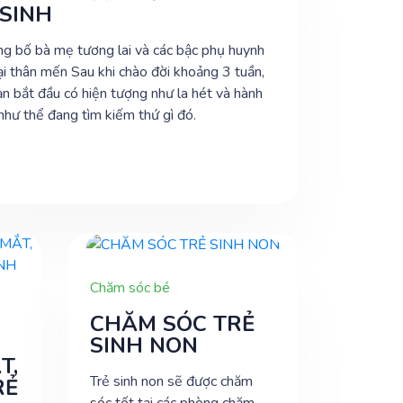
 SINH
ng bố bà mẹ tương lai và các bậc phụ huynh
ại thân mến Sau khi chào đời khoảng 3 tuần,
bắt đầu có hiện tượng như la hét và hành
hư thể đang tìm kiếm thứ gì đó.
Chăm sóc bé
CHĂM SÓC TRẺ
SINH NON
T,
Trẻ sinh non sẽ được chăm
RẺ