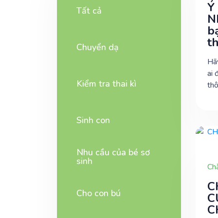
Ý
Tất cả
N
b
t
Chuyển dạ
Hãy
ai 
Kiểm tra thai kì
thô
Sinh con
Nhu cầu của bé sơ
sinh
Ch
C
Cho con bú
C
C