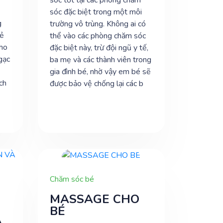
sóc tốt tại các phòng chăm
sóc đặc biệt trong một môi
g
trường vô trùng. Không ai có
rẻ
thể vào các phòng chăm sóc
cho
đặc biệt này, trừ đội ngũ y tế,
gạc
ba mẹ và các thành viên trong
ể
gia đình bé, nhờ vậy em bé sẽ
ch
được bảo vệ chống lại các b
Chăm sóc bé
MASSAGE CHO
BÉ
À