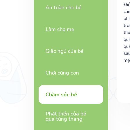
Điề
An toàn cho bé
cảm
phầ
tro
Làm cha mẹ
thư
quấ
qua
Giấc ngủ của bé
sau
mẹ 
Chơi cùng con
Chăm sóc bé
Phát triển của bé
qua từng tháng