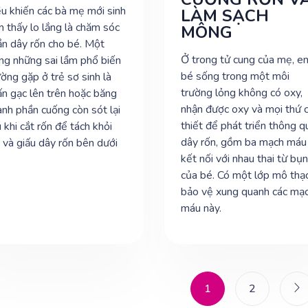
u khiến các bà mẹ mới sinh
LÀM SẠCH
 thấy lo lắng là chăm sóc
MÔNG
n dây rốn cho bé. Một
Ở trong tử cung của mẹ, e
ng những sai lầm phổ biến
bé sống trong một môi
ờng gặp ở trẻ sơ sinh là
trường lỏng không có oxy,
n gạc lên trên hoặc băng
nhận được oxy và mọi thứ 
nh phần cuống còn sót lại
thiết để phát triển thông q
 khi cắt rốn để tách khỏi
dây rốn, gồm ba mạch máu
và giấu dây rốn bên dưới
kết nối với nhau thai từ bụ
của bé. Có một lớp mô thạ
bảo vệ xung quanh các mạ
máu này.
1
2