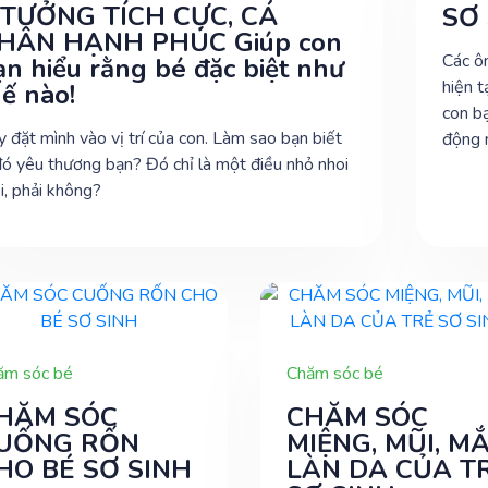
 TƯỞNG TÍCH CỰC, CÁ
SƠ
HÂN HẠNH PHÚC Giúp con
Các ô
ạn hiểu rằng bé đặc biệt như
hiện t
hế nào!
con bạn 
 đặt mình vào vị trí của con. Làm sao bạn biết
động n
đó yêu thương bạn? Đó chỉ là một điều nhỏ nhoi
i, phải không?
ăm sóc bé
Chăm sóc bé
HĂM SÓC
CHĂM SÓC
UỐNG RỐN
MIỆNG, MŨI, MẮ
HO BÉ SƠ SINH
LÀN DA CỦA T