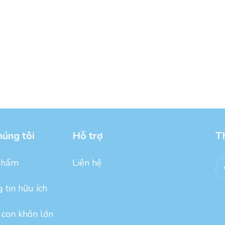
húng tôi
Hỗ trợ
T
phẩm
Liên hệ
 tin hữu ích
con khôn lớn