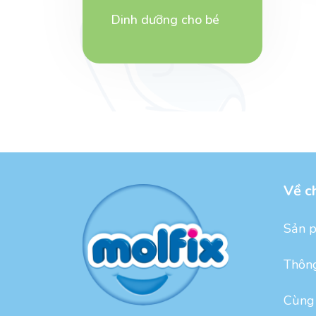
Dinh dưỡng cho bé
Về c
Sản 
Thông
Cùng 