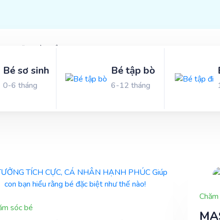
Molfix Toàn Cầu
Bé sơ sinh
Bé tập bò
 khôn
0-6 tháng
6-12 tháng
 con trở nên
 Molfix nào!
Chăm 
ăm sóc bé
MA