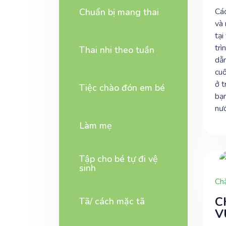
Chuẩn bị mang thai
Các
và 
tại
trì
Thai nhi theo tuần
dẫn
cuố
ở t
Tiệc chào đón em bé
bạn
nướ
Làm mẹ
Tập cho bé tự đi vệ
sinh
Ch
C
Tã/ cách mặc tã
V