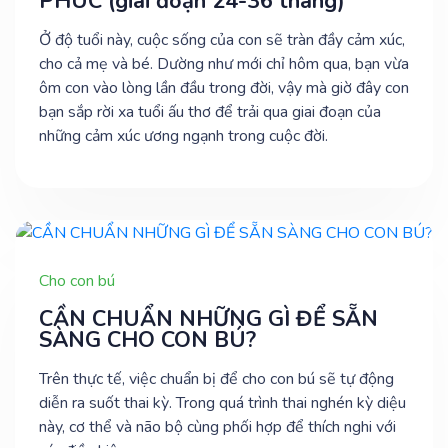
PHÚC (giai đoạn 24-36 tháng)
Ở độ tuổi này, cuộc sống của con sẽ tràn đầy cảm xúc,
cho cả mẹ và bé. Dường như mới chỉ hôm qua, bạn vừa
ôm con vào lòng lần đầu trong đời, vậy mà giờ đây con
bạn sắp rời xa tuổi ấu thơ để trải qua giai đoạn của
những cảm xúc ương ngạnh trong cuộc đời.
Cho con bú
CẦN CHUẨN NHỮNG GÌ ĐỂ SẴN
SÀNG CHO CON BÚ?
Trên thực tế, việc chuẩn bị để cho con bú sẽ tự động
diễn ra suốt thai kỳ. Trong quá trình thai nghén kỳ diệu
này, cơ thể và não bộ cùng phối hợp để thích nghi với