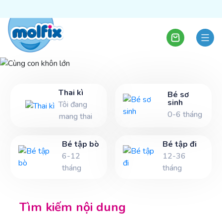
Cùng con khôn lớn
Thai kì
Bé sơ
sinh
Tôi đang
0-6 tháng
Để chuyến hành trình cùng con trở nên thú vị hơn,
mang thai
khám phá cùng Molfix nào!
Bé tập bò
Bé tập đi
6-12
12-36
tháng
tháng
Tìm kiếm nội dung