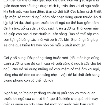
Con bạn có thể đi vào giấc ngủ dễ dàng hơn và giấc ngủ ít bị
gián đoạn hơn nếu học được cách tự trấn tĩnh khi đi ngủ hoặc
khi tỉnh giấc vào ban đêm. Bạn có thể bắt đầu bằng cách thiết
lập một “lộ trình” đi ngủ gồm các hoạt động quen thuộc lặp đi
lặp lại. Ví dụ, thói quen trước khi đi ngủ có thể bao gồm tắm,
đánh răng, uống sữa và đọc sách trên giường. Thói quen này
sẽ giúp con bạn được chuẩn bị sẵn sàng. Bạn có thể tập cho
con tự ngủ bằng cách nói với bé trước khi rời phòng rằng bạn
sẽ ghé qua kiểm tra hay hôn bé mỗi 5 phút một lần.
Gợi ý bổ sung: Rời phòng từng bước một (đầu tiên bạn đứng
cạnh giường, sau đó cạnh cửa và cuối cùng ở ngoài cửa chờ bé
ngủ), cho bé sử dụng những đồ chơi mềm có thể ôm khi ngủ,
cũng như để đèn có ánh sáng nhẹ – việc để lại chút ánh sáng
trong phòng con có thể hữu ích.
Ngoài ra, những hoạt động chuẩn bị phù hợp với thói quen
trước khi ngủ của con có thể tạo điều kiện cho quá trình này
diễn ra suôn sẻ hơn. Hãy đặt một cốc nước trên bàn cạnh