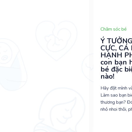
Chăm sóc bé
Chăm sóc bé
Ý TƯỞNG TÍCH
Ý TƯỞNG
CỰC, CÁ NHÂN
CỰC, CÁ
HẠNH PHÚC
HẠNH PH
con bạn 
Ngay cả khi con bình yên nhất
bé đặc bi
trong vòng tay yêu thương và
nào!
sự hiện diện của mẹ, thì vẫn còn
một người bạn nữa mà mẹ có
Hãy đặt mình vào
thể tin cậy để giúp trấn an bé,
Làm sao bạn biế
ngoài chính bạn, đó là núm vú
thương bạn? Đó
giả.
nhỏ nhoi thôi, 