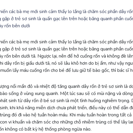
hiến các bà mẹ mới sinh cảm thấy lo lắng là chăm sóc phần dây rố
 gặp ở trẻ sơ sinh là quấn gạc lên trên hoặc băng quanh phần cuống
ây rốn bên dưới
hiến các bà mẹ mới sinh cảm thấy lo lắng là chăm sóc phần dây rố
 gặp ở trẻ sơ sinh là quấn gạc lên trên hoặc băng quanh phần cuống
ây rốn bên dưới tã. Ngược lại, nên để hở cuống rốn và không đè lên
hi dây rốn bị giấu dưới tã, nó sẽ lâu khô hơn do bị ẩm, như vậy ngu
muốn lấy máu cuống rốn cho bé để lưu giữ tế bào gốc, thì bác sĩ hộ
ượng nổi mẩn đỏ và nhiệt độ tăng quanh dây rốn ở trẻ sơ sinh là 
 bào sống ở vùng xung quanh. Một lúc sau sẽ có mùi nặng và dòng 
phát sinh từ dây rốn ở bé sơ sinh là một tình huống nghiêm trọng.
 sinh, khi khả năng miễn dịch chưa phát triển, điều này có thể dẫn
trùng đó đi vào hệ tuần hoàn máu. Khi máu tuần hoàn trong tất cả
con vi khuẩn và chăm sóc cho những chỗ nhiễm trùng có thể lây lan
vốn không có bất kỳ hệ thống phòng ngừa nào.