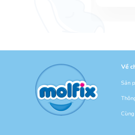
Về c
Sản 
Thông
Cùng 