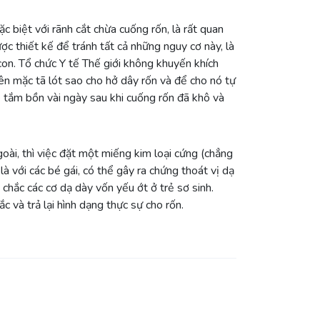
ặc biệt với rãnh cắt chừa cuống rốn, là rất quan
ợc thiết kế để tránh tất cả những nguy cơ này, là
con. Tổ chức Y tế Thế giới không khuyến khích
nên mặc tã lót sao cho hở dây rốn và để cho nó tự
é tắm bồn vài ngày sau khi cuống rốn đã khô và
goài, thì việc đặt một miếng kim loại cứng (chẳng
là với các bé gái, có thể gây ra chứng thoát vị dạ
chắc các cơ dạ dày vốn yếu ớt ở trẻ sơ sinh.
 và trả lại hình dạng thực sự cho rốn.