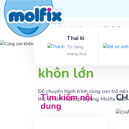
Hành trình làm mẹ
Sản Phẩm
Thai kì
Tôi đang
Cùng con
mang thai
khôn lớn
Để chuyến hành trình cùng con trở nên
Tìm kiếm nội
CH
thú vị hơn, khám phá cùng Molfix nào!
dung