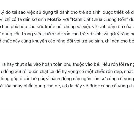
 lý do tại sao việc sử dụng tã dành cho trẻ sơ sinh, được thiết kế đ
 Vì chỉ có tã dán sơ sinh
Molfix
với
“Rãnh Cắt Chừa Cuống Rốn”
đư
 chọn phù hợp cho sức khỏe nói chung và việc vệ sinh dây rốn của 
ử dụng cồn trong việc chăm sóc rốn cho trẻ sơ sinh, và gợi ý rằng 
ổ chức này cũng khuyến cáo rằng đối với trẻ sơ sinh, chỉ nên cho b
i ra hay thụt sâu vào hoàn toàn phụ thuộc vào bé. Nếu rốn lồi ra n
ư đồng xu) rồi quấn chặt lại để hy vọng có một chiếc rốn đẹp, nhất 
ường gặp ở các bé gái, vì hành động này ngăn cản sự củng cố vững 
iải tỏa ngay phần bụng cho bé, cơ dạ dày sẽ được củng cố vững chắc