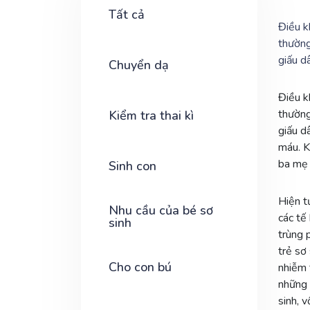
Tất cả
Điều k
thường
giấu d
Chuyển dạ
Điều k
thường
Kiểm tra thai kì
giấu d
máu. K
ba mẹ 
Sinh con
Hiện t
Nhu cầu của bé sơ
các tế
sinh
trùng 
trẻ sơ
Cho con bú
nhiễm 
những 
sinh, 