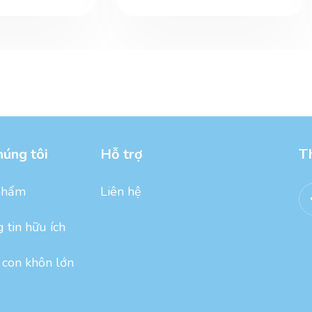
húng tôi
Hỗ trợ
T
phẩm
Liên hệ
 tin hữu ích
con khôn lớn