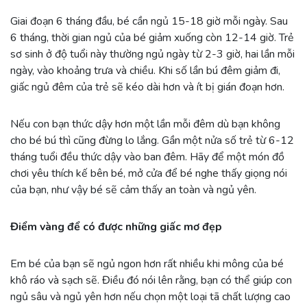
Giai đoạn 6 tháng đầu, bé cần ngủ 15-18 giờ mỗi ngày. Sau
6 tháng, thời gian ngủ của bé giảm xuống còn 12-14 giờ. Trẻ
sơ sinh ở độ tuổi này thường ngủ ngày từ 2-3 giờ, hai lần mỗi
ngày, vào khoảng trưa và chiều. Khi số lần bú đêm giảm đi,
giấc ngủ đêm của trẻ sẽ kéo dài hơn và ít bị gián đoạn hơn.
Nếu con bạn thức dậy hơn một lần mỗi đêm dù bạn không
cho bé bú thì cũng đừng lo lắng. Gần một nửa số trẻ từ 6-12
tháng tuổi đều thức dậy vào ban đêm. Hãy để một món đồ
chơi yêu thích kế bên bé, mở cửa để bé nghe thấy giọng nói
của bạn, như vậy bé sẽ cảm thấy an toàn và ngủ yên.
Điểm vàng để có được những giấc mơ đẹp
Em bé của bạn sẽ ngủ ngon hơn rất nhiều khi mông của bé
khô ráo và sạch sẽ. Điều đó nói lên rằng, bạn có thể giúp con
ngủ sâu và ngủ yên hơn nếu chọn một loại tã chất lượng cao