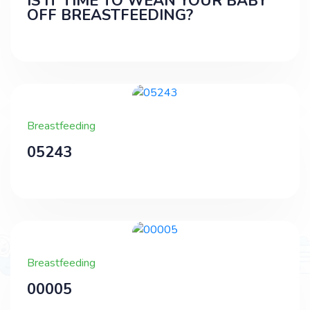
IS IT TIME TO WEAN YOUR BABY
OFF BREASTFEEDING?
Breastfeeding
05243
Breastfeeding
00005