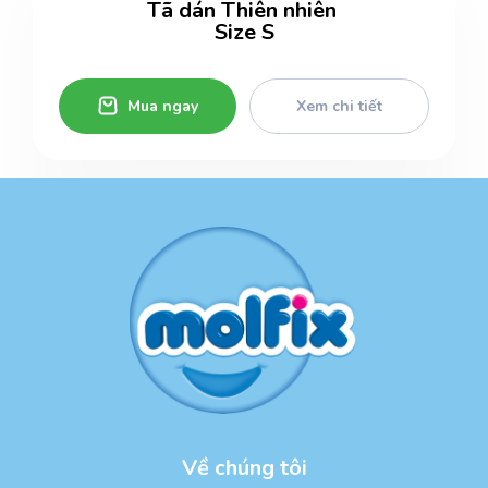
Tã dán Thiên nhiên
Size S
Mua ngay
Xem chi tiết
Về chúng tôi