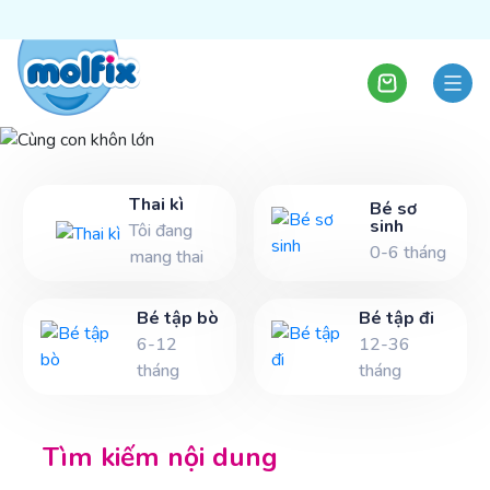
Cùng con khôn lớn
Thai kì
Bé sơ
sinh
Tôi đang
0-6 tháng
Để chuyến hành trình cùng con trở nên thú vị hơn,
mang thai
khám phá cùng Molfix nào!
Bé tập bò
Bé tập đi
6-12
12-36
tháng
tháng
Tìm kiếm nội dung