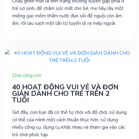
Chảy ghèn mắt là tình trạng thường xuyên gặp phải ở
trẻ sơ sinh, để chăm sóc mắt cho bé, mẹ hãy lấy một
miếng gạc mềm thấm nước đun sôi để nguội còn âm
ấm, rồi lau sạch một lần từ tuyến lệ ra mép ngoài.
Chơi cùng con
40 HOẠT ĐỘNG VUI VẺ VÀ ĐƠN
GIẢN DÀNH CHO TRẺ TRÊN 2
TUỔI
Giờ đây, con bạn đã có thể tự chơi với đồ chơi, sử dụng
cơ thể của mình một cách thuần thục hơn, sử dụng
nhiều công cụ, dụng cụ khác nhau và tham gia vào các
trò chơi phức tạp.