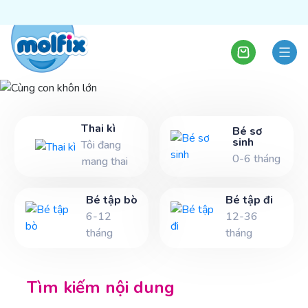
Cùng con khôn lớn
Thai kì
Bé sơ
sinh
Tôi đang
0-6 tháng
Để chuyến hành trình cùng con trở nên thú vị hơn,
mang thai
khám phá cùng Molfix nào!
Bé tập bò
Bé tập đi
6-12
12-36
tháng
tháng
Tìm kiếm nội dung